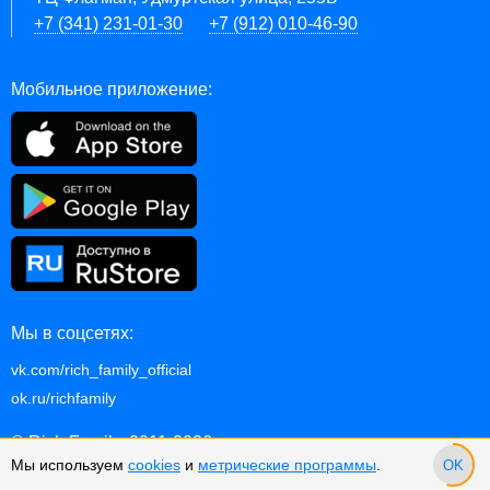
+7 (341) 231-01-30
+7 (912) 010-46-90
Мобильное приложение:
Мы в соцсетях:
vk.com/rich_family_official
ok.ru/richfamily
© Rich Family, 2011-2026
Мы используем
cookies
и
метрические программы
.
OK
p.2.10.1127