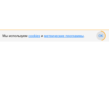
Мы используем
cookies
и
метрические программы
.
OK
Сервис и поддержка
Оплата частями
Подарочные сертификаты
Возврат и обмен товара
Возврат денежных средств
Использование Cookies