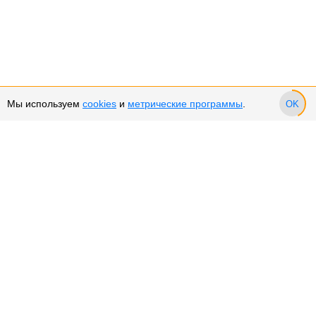
Мы используем
cookies
и
метрические программы
.
OK
Сервис и поддержка
Оплата частями
Подарочные сертификаты
Возврат и обмен товара
Возврат денежных средств
Использование Cookies