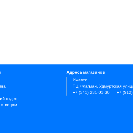
и
Адреса магазинов
Ижевск
тва
ТЦ Флагман, Удмуртская улиц
+7 (341) 231-01-30
+7 (912
ий отдел
им лицам