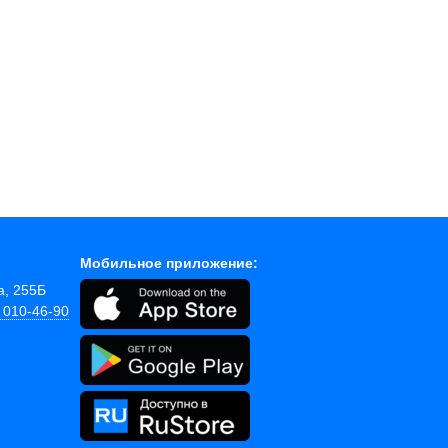
Мобильное приложение:
а, 255Б
) 010-46-90