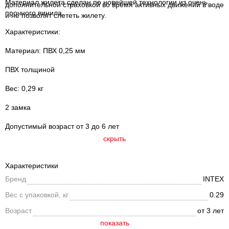
Материал жилета сделан по новейшей технологии из очень
дополнительной страховкой во время активных движений в воде
прочного винила.
и не позволят слететь жилету.
Характеристики:
Материал: ПВХ 0,25 мм
ПВХ толщиной
Вес: 0,29 кг
2 замка
Допустимый возраст от 3 до 6 лет
скрыть
Характеристики
Бренд
INTEX
Вес с упаковкой, кг
0.29
Возраст
от 3 лет