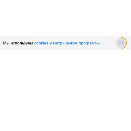
Мы используем
cookies
и
метрические программы
.
OK
Сервис и поддержка
Оплата частями
Подарочные сертификаты
Возврат и обмен товара
Возврат денежных средств
Использование Cookies