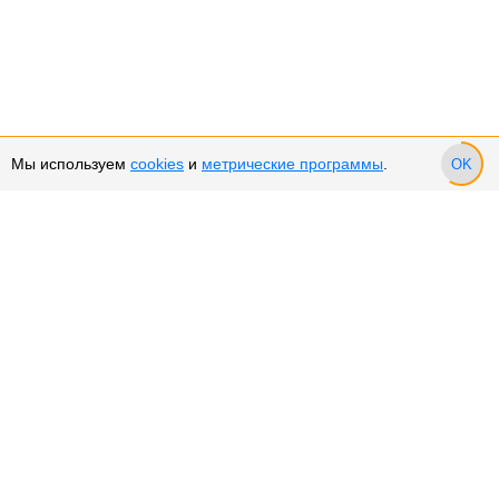
Мы используем
cookies
и
метрические программы
.
OK
Сервис и поддержка
Оплата частями
Подарочные сертификаты
Возврат и обмен товара
Возврат денежных средств
Использование Cookies