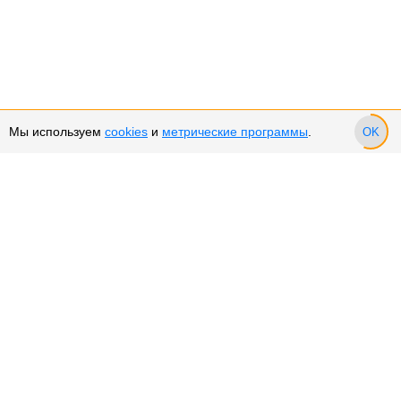
Мы используем
cookies
и
метрические программы
.
OK
Сервис и поддержка
Оплата частями
Подарочные сертификаты
Возврат и обмен товара
Возврат денежных средств
Использование Cookies