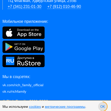
ТЦ Флагман, Удмуртская улица, 255Б
+7 (341) 231-01-30
+7 (912) 010-46-90
Мобильное приложение:
Мы в соцсетях:
vk.com/rich_family_official
ok.ru/richfamily
© Rich Family, 2011-2026
Мы используем
cookies
и
метрические программы
.
OK
p.2.10.1127