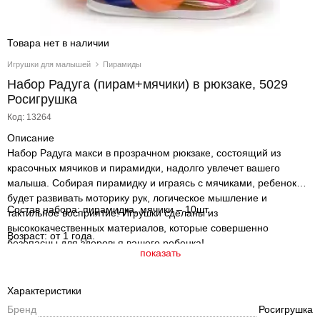
Товара нет в наличии
Игрушки для малышей
Пирамиды
Набор Радуга (пирам+мячики) в рюкзаке, 5029
Росигрушка
Код: 13264
Описание
Набор Радуга макси в прозрачном рюкзаке, состоящий из
красочных мячиков и пирамидки, надолго увлечет вашего
малыша. Собирая пирамидку и играясь с мячиками, ребенок
будет развивать моторику рук, логическое мышление и
Состав набора: пирамидка, мячики – 10шт.
тактильное восприятие! Игрушки сделаны из
высококачественных материалов, которые совершенно
Возраст: от 1 года.
безопасны для здоровья вашего ребенка!
показать
Характеристики
Бренд
Росигрушка