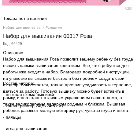
Товара нет в наличии
Наборы для творчества
Рукоделие
Набор для вышивания 00317 Роза
Код: 66429
Описание
Набор для вышивания Роза позволит вашему ребенку без труда
освоить навыки вышивания крестиком. Все, что требуется для
работы уже входит в набор. Благодаря подробной инструкции
на упаковке вы сможете быстро и без проблем создать свой
Состав набора:
шедевр. Вам остается, только проявив усидчивость и терпение,
взяться за работу. Готовую вышивку можно будет вставить в
- цветная схема вышивки
рамку, и она станет отличным украшением вашего дома, а
также великолепным подарком родным и близким. Вышивая,
- канва (размер 24,5х24,5 см)
ребенок разовьет мелкую моторику рук, чувство вкуса и цвета.
- пяльцы
- игла для вышивания