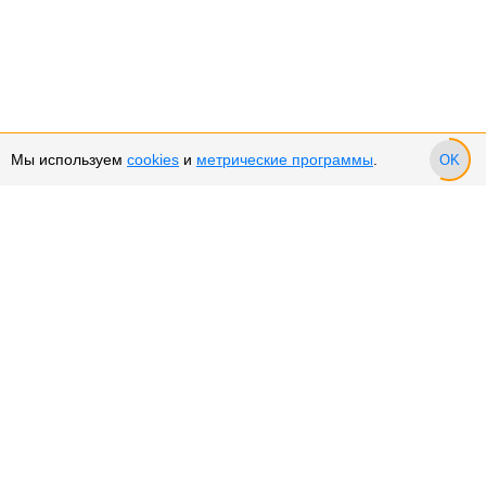
Мы используем
cookies
и
метрические программы
.
OK
Сервис и поддержка
Оплата частями
Подарочные сертификаты
Возврат и обмен товара
Возврат денежных средств
Использование Cookies