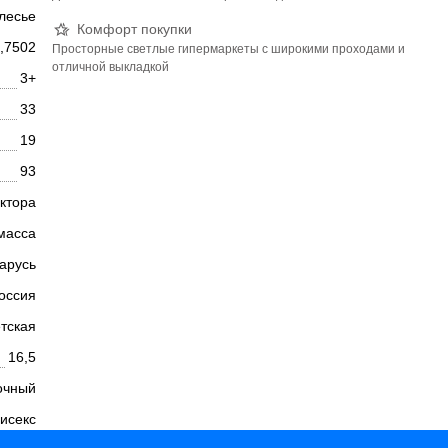
лесье
Комфорт покупки
,7502
Просторные светлые гипермаркеты с широкими проходами и
отличной выкладкой
3+
33
19
93
уктора
масса
арусь
оссия
тская
16,5
очный
исекс