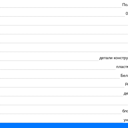
По
0
детали констр
пласт
Бел
Р
де
бл
ун