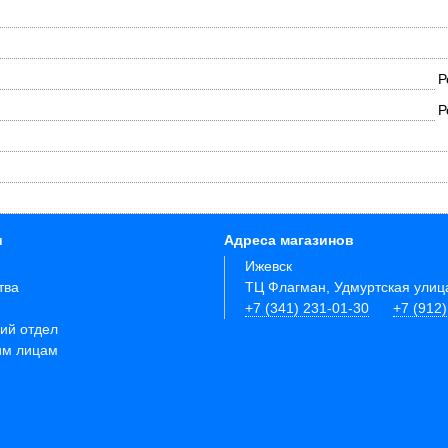
Р
Р
и
Адреса магазинов
Ижевск
тва
ТЦ Флагман, Удмуртская улиц
+7 (341) 231-01-30
+7 (912
ий отдел
им лицам