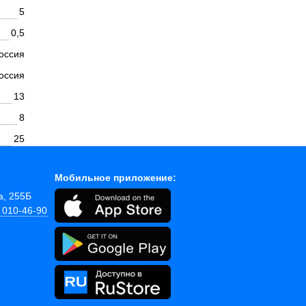
5
0,5
оссия
оссия
13
8
25
Мобильное приложение:
а, 255Б
) 010-46-90