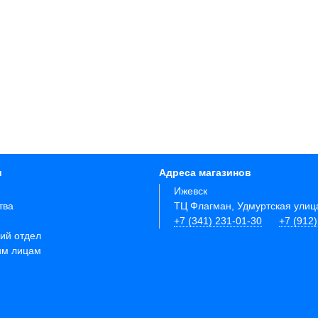
и
Адреса магазинов
Ижевск
тва
ТЦ Флагман, Удмуртская улиц
+7 (341) 231-01-30
+7 (912
ий отдел
им лицам