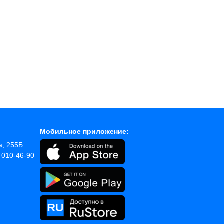
Мобильное приложение:
а, 255Б
) 010-46-90