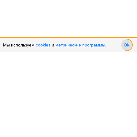
Мы используем
cookies
и
метрические программы
.
OK
Сервис и поддержка
Оплата частями
Подарочные сертификаты
Возврат и обмен товара
Возврат денежных средств
Использование Cookies