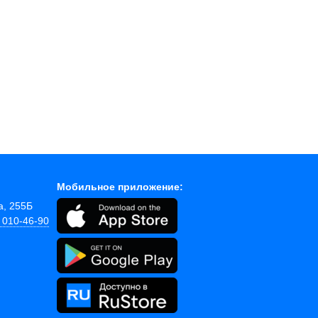
Мобильное приложение:
а, 255Б
) 010-46-90