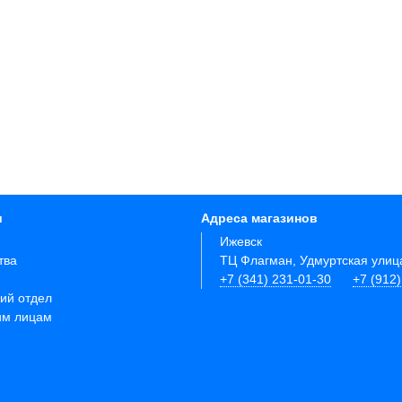
и
Адреса магазинов
Ижевск
тва
ТЦ Флагман, Удмуртская улиц
+7 (341) 231-01-30
+7 (912
ий отдел
им лицам