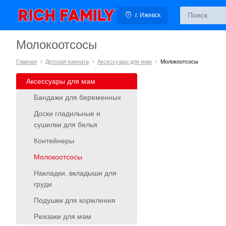
г. Ижевск
Молокоотсосы
Главная
Детская комната
Аксессуары для мам
Молокоотсосы
Аксессуары для мам
Бандажи для беременных
Доски гладильные и
сушилки для белья
Контейнеры
Молокоотсосы
Накладки, вкладыши для
груди
Подушки для кормления
Рюкзаки для мам