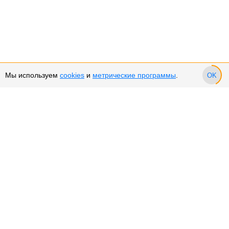
Мы используем
cookies
и
метрические программы
.
OK
Сервис и поддержка
Оплата частями
Подарочные сертификаты
Возврат и обмен товара
Возврат денежных средств
Использование Cookies