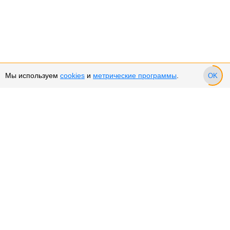
Мы используем
cookies
и
метрические программы
.
OK
Сервис и поддержка
Оплата частями
Подарочные сертификаты
Возврат и обмен товара
Возврат денежных средств
Использование Cookies