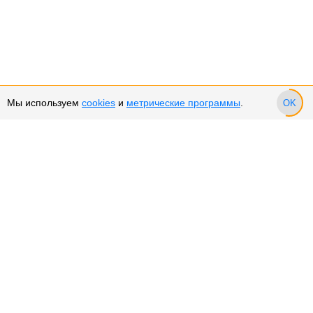
Мы используем
cookies
и
метрические программы
.
OK
Сервис и поддержка
Оплата частями
Подарочные сертификаты
Возврат и обмен товара
Возврат денежных средств
Использование Cookies