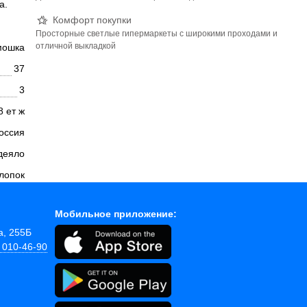
а.
Комфорт покупки
Просторные светлые гипермаркеты с широкими проходами и
отличной выкладкой
мошка
37
3
8 ет ж
оссия
деяло
лопок
Мобильное приложение:
а, 255Б
) 010-46-90