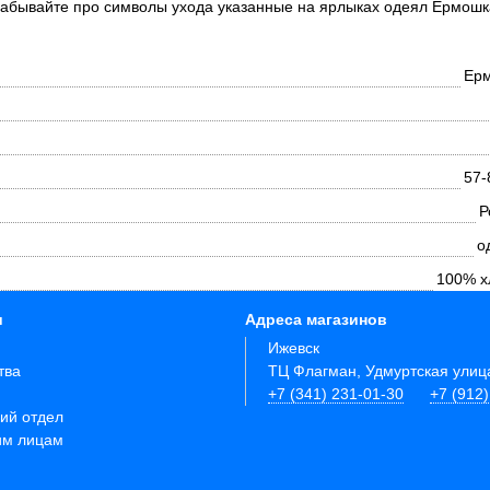
забывайте про символы ухода указанные на ярлыках одеял Ермошк
Ер
57-
Р
о
100% х
и
Адреса магазинов
Ижевск
тва
ТЦ Флагман, Удмуртская улиц
+7 (341) 231-01-30
+7 (912
ий отдел
им лицам