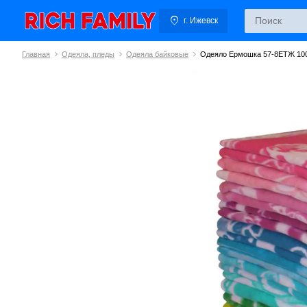
г. Ижевск
Главная
Одеяла, пледы
Одеяла байковые
Одеяло Ермошка 57-8ЕТЖ 10