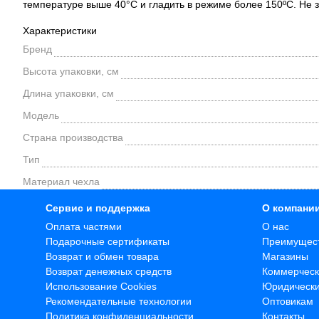
температуре выше 40°С и гладить в режиме более 150ºС. Не 
Характеристики
Бренд
Высота упаковки, см
Длина упаковки, см
Модель
Страна производства
Тип
Материал чехла
Сервис и поддержка
О компани
Оплата частями
О нас
Подарочные сертификаты
Преимущес
Возврат и обмен товара
Магазины
Возврат денежных средств
Коммерческ
Использование Cookies
Юридическ
Рекомендательные технологии
Оптовикам
Политика конфиденциальности
Контакты