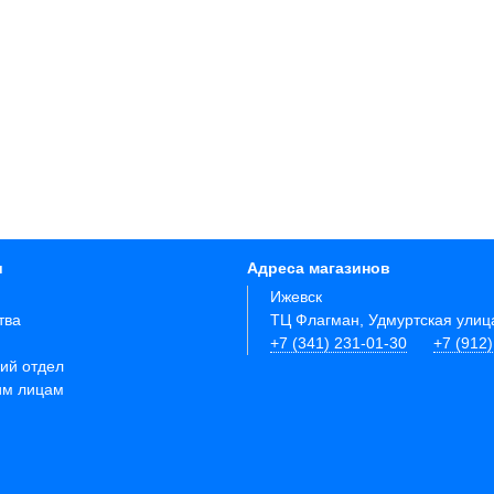
и
Адреса магазинов
Ижевск
тва
ТЦ Флагман, Удмуртская улиц
+7 (341) 231-01-30
+7 (912
ий отдел
им лицам