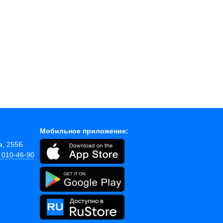
Мобильное приложение:
а, 255Б
) 010-46-90