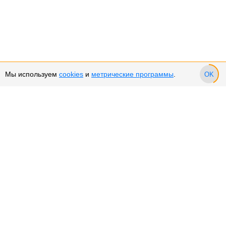
Мы используем
cookies
и
метрические программы
.
OK
Сервис и поддержка
Оплата частями
Подарочные сертификаты
Возврат и обмен товара
Возврат денежных средств
Использование Cookies