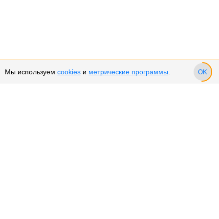
Мы используем
cookies
и
метрические программы
.
OK
Сервис и поддержка
Оплата частями
Подарочные сертификаты
Возврат и обмен товара
Возврат денежных средств
Использование Cookies