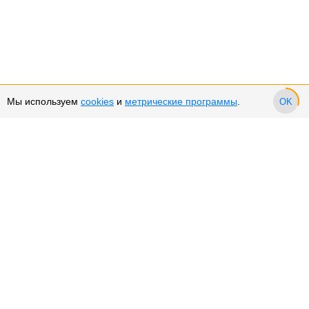
Мы используем
cookies
и
метрические программы
.
OK
Сервис и поддержка
Оплата частями
Подарочные сертификаты
Возврат и обмен товара
Возврат денежных средств
Использование Cookies