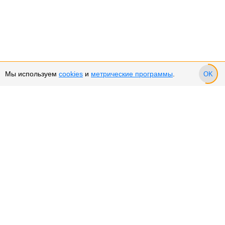
Мы используем
cookies
и
метрические программы
.
OK
Сервис и поддержка
Оплата частями
Подарочные сертификаты
Возврат и обмен товара
Возврат денежных средств
Использование Cookies