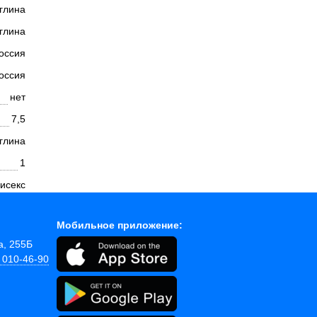
глина
глина
оссия
оссия
нет
7,5
глина
1
исекс
Мобильное приложение:
а, 255Б
) 010-46-90