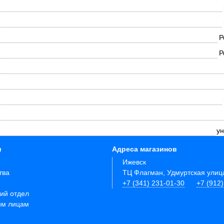
Р
Р
ун
и
Адреса магазинов
Ижевск
тва
ТЦ Флагман, Удмуртская улиц
+7 (341) 231-01-30
+7 (912
ий отдел
им лицам