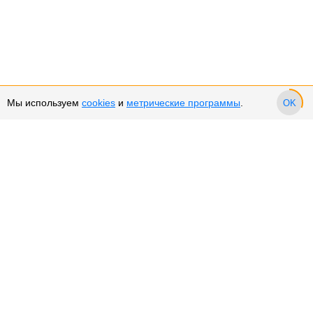
Мы используем
cookies
и
метрические программы
.
OK
Сервис и поддержка
Оплата частями
Подарочные сертификаты
Возврат и обмен товара
Возврат денежных средств
Использование Cookies