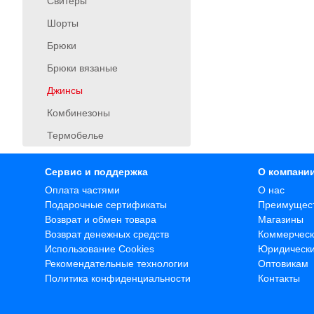
Свитеры
Шорты
Брюки
Брюки вязаные
Джинсы
Комбинезоны
Термобелье
Сервис и поддержка
О компани
Оплата частями
О нас
Подарочные сертификаты
Преимущес
Возврат и обмен товара
Магазины
Возврат денежных средств
Коммерческ
Использование Cookies
Юридическ
Рекомендательные технологии
Оптовикам
Политика конфиденциальности
Контакты