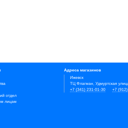
и
Адреса магазинов
Ижевск
тва
ТЦ Флагман, Удмуртская улиц
+7 (341) 231-01-30
+7 (912
ий отдел
им лицам