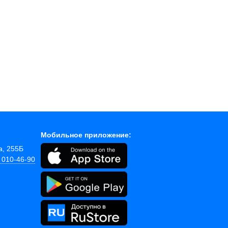
Мобильное приложение:
а, 255Б
) 010-46-90