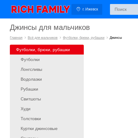
г. Ижевск
Джинсы для мальчиков
Главная
Всё для мальчиков
Футболки, брюки, рубашки
Джинсы
Футболки, брюки, рубашки
Футболки
Лонгсливы
Водолазки
Рубашки
Свитшоты
Худи
Толстовки
Куртки джинсовые