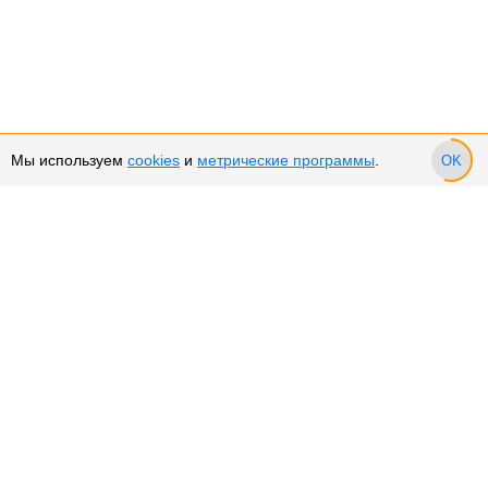
Мы используем
cookies
и
метрические программы
.
OK
Сервис и поддержка
Оплата частями
Подарочные сертификаты
Возврат и обмен товара
Возврат денежных средств
Использование Cookies